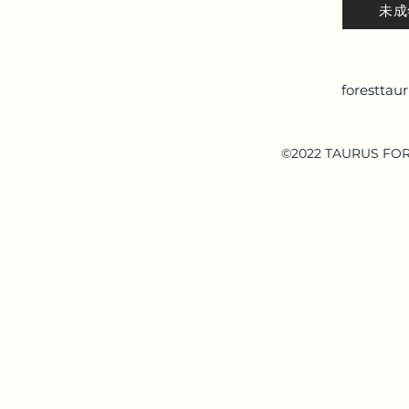
未成
forestta
©2022 TAURUS 